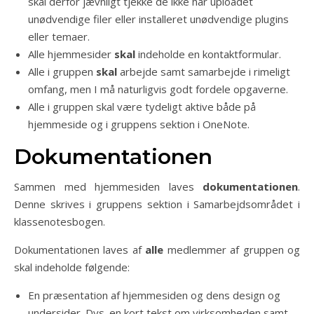
skal derfor jævnligt tjekke de ikke har uploadet
unødvendige filer eller installeret unødvendige plugins
eller temaer.
Alle hjemmesider
skal
indeholde en kontaktformular.
Alle i gruppen
skal
arbejde samt samarbejde i rimeligt
omfang, men I må naturligvis godt fordele opgaverne.
Alle i gruppen skal være tydeligt aktive både på
hjemmeside og i gruppens sektion i OneNote.
Dokumentationen
Sammen med hjemmesiden laves
dokumentationen
.
Denne skrives i gruppens sektion i Samarbejdsområdet i
klassenotesbogen.
Dokumentationen laves af
alle
medlemmer af gruppen og
skal indeholde følgende:
En præsentation af hjemmesiden og dens design og
undersider. Dvs. en kort tekst om virksomheden samt